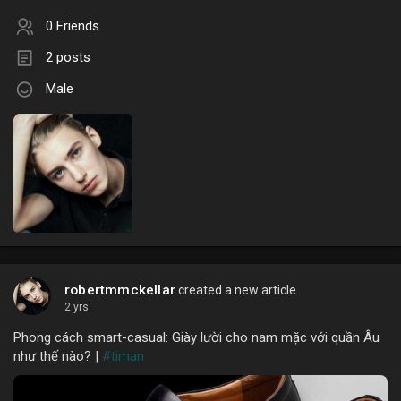
0 Friends
2 posts
Male
robertmmckellar
created a new article
2 yrs
Phong cách smart-casual: Giày lười cho nam mặc với quần Âu
như thế nào? |
#timan