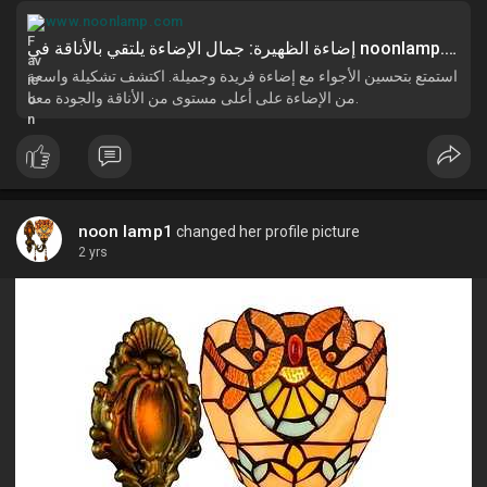
المنازل والمكاتب والأماكن العامة، واختيار الأنواع المناسبة وفقاً
www.noonlamp.com
لاحتياجات المساحة وأهداف الإضاءة. فباختيار الإضاءة الصحيحة،
إضاءة الظهيرة: جمال الإضاءة يلتقي بالأناقة في noonlamp.com
يمكن تحقيق توازن مثالي في الديكور وتحسين جودة الحياة للأفراد.
استمتع بتحسين الأجواء مع إضاءة فريدة وجميلة. اكتشف تشكيلة واسعة
من الإضاءة على أعلى مستوى من الأناقة والجودة معنا.
noon lamp1
changed her profile picture
2 yrs