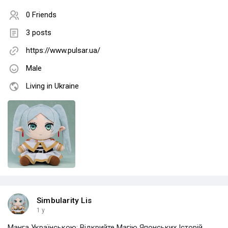
0 Friends
3 posts
https://www.pulsar.ua/
Male
Living in Ukraine
Simbularity Lis
1 y
Манга Українською: Відкрийте Магію Японських Історій