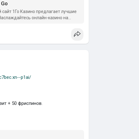
1Go
й сайт 1Го Казино предлагает лучшие
Наслаждайтесь онлайн-казино на
c7bec.xn--p1ai/
зит + 50 фриспинов.
тысячи евро.