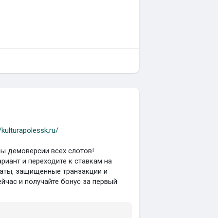
//kulturapolessk.ru/
ны демоверсии всех слотов!
риант и переходите к ставкам на
латы, защищенные транзакции и
ейчас и получайте бонус за первый