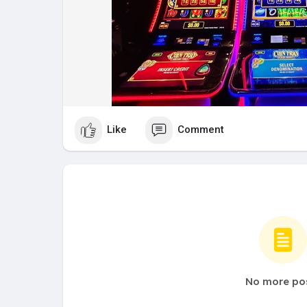
Like
Comment
No more po