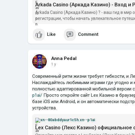
Бонусы имеют понятные условия отыгрыша, что
Arkada Casino (Аркада Казино) - Вход 
Arkada Casino (Аркада Казино) ? - ваш гид в мир 
регистрации, чтобы начать увлекательное путеш
для любителей онлайн-казино! ??
Like
Comment
Anna Pedal
1 y
Современный ритм жизни требует гибкости, и Ле
Наслаждайтесь любимыми играми где угодно и 
полностью адаптированной мобильной версии 
p1ai/
Просто откройте сайт Lex Казино в браузе
базе iOS или Android, и он автоматически подст
устройства.
xn--80abddyaur1c5h.xn--p1ai