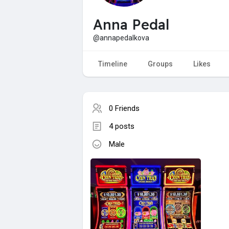
Anna Pedal
@annapedalkova
Timeline
Groups
Likes
0 Friends
4 posts
Male