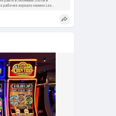
! Играйте в любимые слоты и
з рабочее зеркало казино Lex.
 вас! ??